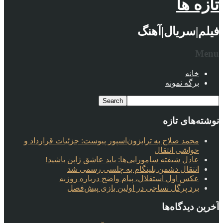
تازه ها
فیلم|سریال|آهنگ
Menu
خانه
برگه نمونه
نوشته‌های تازه
محمد صلاح به ترابزون‌اسپور پیوست: جزئیات قرارداد و
حواشی انتقال
عادل شیفته سامورایی‌ها: باید عاشق ژاپن باشید!
انتقال دشمن بلینگام به چلسی رسمی شد
عکس اول استقلال، پیام واضح درباره روزبه
برد پرگل نساجی در اولین بازی پیش‌فصل
آخرین دیدگاه‌ها