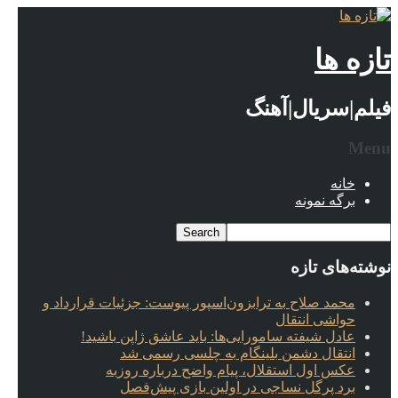
تازه ها
فیلم|سریال|آهنگ
Menu
خانه
برگه نمونه
نوشته‌های تازه
محمد صلاح به ترابزون‌اسپور پیوست: جزئیات قرارداد و
حواشی انتقال
عادل شیفته سامورایی‌ها: باید عاشق ژاپن باشید!
انتقال دشمن بلینگام به چلسی رسمی شد
عکس اول استقلال، پیام واضح درباره روزبه
برد پرگل نساجی در اولین بازی پیش‌فصل