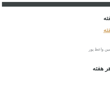
ته
ته
امین واعظ پور
ر هفته