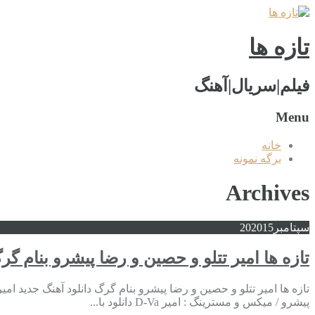
تازه ها
فیلم|سریال|آهنگ
Menu
خانه
برگه نمونه
Archives
سپتامبر
2015
20
تازه ها امیر تتلو و حصین و رضا پیشرو بنام گر
پیشرو / میکس و مسترینگ : امیر D-Va دانلود با...