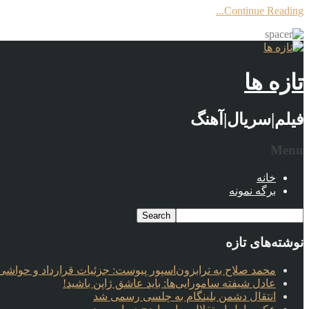
Continue Reading...
تازه ها
فیلم|سریال|آهنگ
Menu
خانه
برگه نمونه
نوشته‌های تازه
محمد صلاح به ترابزون‌اسپور پیوست: جزئیات قرارداد و حواشی 
عادل شیفته سامورایی‌ها: باید عاشق ژاپن باشید!
انتقال دشمن بلینگام به چلسی رسمی شد