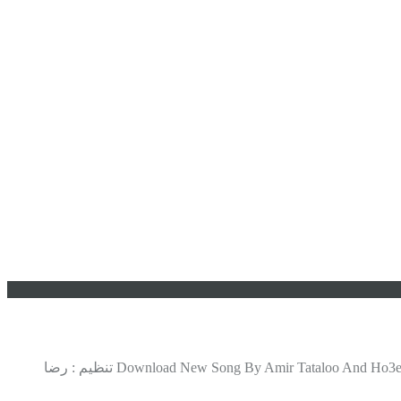
تازه ها امیر تتلو و حصین و رضا پیشرو بنام گرگ دانلود آهنگ جدید امیر تتلو و حصین و رضا پیشرو بنام گرگ Download New Song By Amir Tataloo And Ho3ein And Reza Pishro Called Gorg تنظیم : رضا