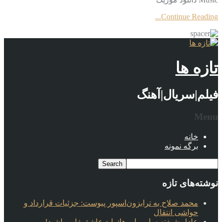
Continue Reading...
تازه ها
فیلم|سریال|آهنگ
Menu
خانه
برگه نمونه
نوشته‌های تازه
محمد صلاح به ترابزون‌اسپور پیوست: جزئیات قرارداد و
حواشی انتقال
عادل شیفته سامورایی‌ها: باید عاشق ژاپن باشید!