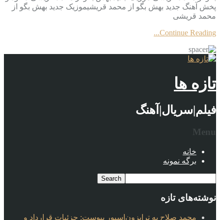
پخش آهنگ جدید بهش بگو از محمد قریشیموزیک جدید بهش بگو از
محمد قریشی
Continue Reading...
تازه ها
فیلم|سریال|آهنگ
Menu
خانه
برگه نمونه
نوشته‌های تازه
محمد صلاح به ترابزون‌اسپور پیوست: جزئیات قرارداد و