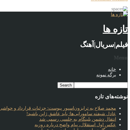
تازه ها
فیلم|سریال|آهنگ
Menu
خانه
برگه نمونه
نوشته‌های تازه
محمد صلاح به ترابزون‌اسپور پیوست: جزئیات قرارداد و حواشی 
عادل شیفته سامورایی‌ها: باید عاشق ژاپن باشید!
انتقال دشمن بلینگام به چلسی رسمی شد
عکس اول استقلال، پیام واضح درباره روزبه