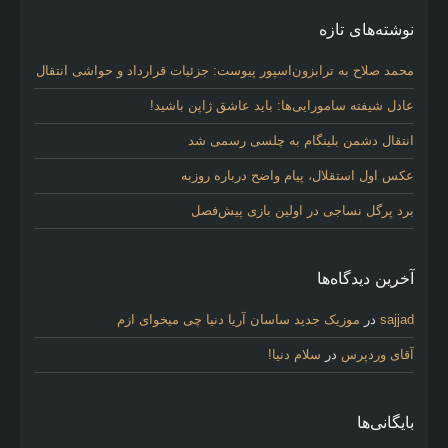
نوشته‌های تازه
محمد صلاح به ترابزون‌اسپور پیوست: جزئیات قرارداد و حواشی انتقال
عادل شیفته سامورایی‌ها: باید عاشق ژاپن باشید!
انتقال دشمن بلینگام به چلسی رسمی شد
عکس اول استقلال، پیام واضح درباره روزبه
برد پرگل نساجی در اولین بازی پیش‌فصل
آخرین دیدگاه‌ها
sajjad
در
موزیک جدید ساسان آریا دنیا چی میخوای ازم
آقای وردپرس
در
سلام دنیا!
بایگانی‌ها