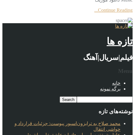
Continue Reading...
تازه ها
فیلم|سریال|آهنگ
Menu
خانه
برگه نمونه
نوشته‌های تازه
محمد صلاح به ترابزون‌اسپور پیوست: جزئیات قرارداد و
حواشی انتقال
عادل شیفته سامورایی‌ها: باید عاشق ژاپن باشید!