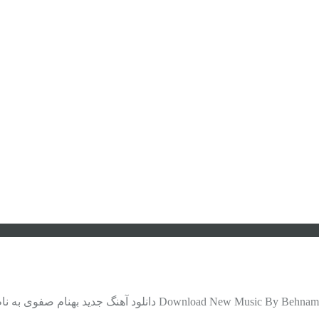
موزیک جدید بهنام صفوی زیر یک سقف m Safavi Called Zire Yek Saghf