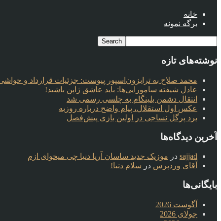
خانه
برگه نمونه
نوشته‌های تازه
محمد صلاح به ترابزون‌اسپور پیوست: جزئیات قرارداد و حواشی 
عادل شیفته سامورایی‌ها: باید عاشق ژاپن باشید!
انتقال دشمن بلینگام به چلسی رسمی شد
عکس اول استقلال، پیام واضح درباره روزبه
برد پرگل نساجی در اولین بازی پیش‌فصل
آخرین دیدگاه‌ها
sajjad
در
موزیک جدید ساسان آریا دنیا چی میخوای ازم
آقای وردپرس
در
سلام دنیا!
بایگانی‌ها
آگوست 2026
جولای 2026