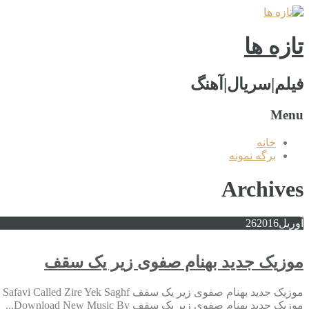
تازه ها
فیلم|سریال|آهنگ
Menu
خانه
برگه نمونه
Archives
آوریل
2016
26
موزیک جدید بهنام صفوی زیر یک سقف
موزیک جدید بهنام صفوی زیر یک سقف Download New Music By...