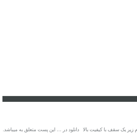
Download New Music By Behna دانلود آهنگ جدید بهنام صفوی به نام زیر یک سقف با کیفیت بالا دانلود در … این پست متعلق به میباشد.