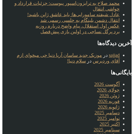
محمد صلاح به ترابزون‌اسپور پیوست: جزئیات قرارداد و
حواشی انتقال
عادل شیفته سامورایی‌ها: باید عاشق ژاپن باشید!
انتقال دشمن بلینگام به چلسی رسمی شد
عکس اول استقلال، پیام واضح درباره روزبه
برد پرگل نساجی در اولین بازی پیش‌فصل
آخرین دیدگاه‌ها
sajjad
در
موزیک جدید ساسان آریا دنیا چی میخوای ازم
آقای وردپرس
در
سلام دنیا!
بایگانی‌ها
آگوست 2026
جولای 2026
ژوئن 2026
فوریه 2026
ژانویه 2026
دسامبر 2025
نوامبر 2025
اکتبر 2025
سپتامبر 2025