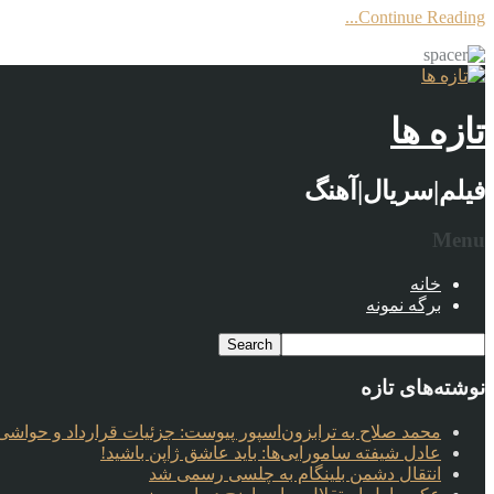
Continue Reading...
تازه ها
فیلم|سریال|آهنگ
Menu
خانه
برگه نمونه
نوشته‌های تازه
محمد صلاح به ترابزون‌اسپور پیوست: جزئیات قرارداد و حواشی 
عادل شیفته سامورایی‌ها: باید عاشق ژاپن باشید!
انتقال دشمن بلینگام به چلسی رسمی شد