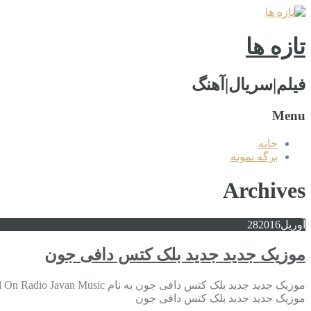
تازه ها
فیلم|سریال|آهنگ
Menu
خانه
برگه نمونه
Archives
آوریل
2016
28
موزیک جدید جديد بلک کتس دافی جون
موزیک جدید جديد بلک کتس دافی جون