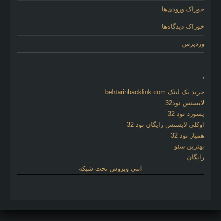
خوراک ورودی‌ها
خوراک دیدگاه‌ها
وردپرس
.
خرید بک لینک behtarinbacklink.com
لایسنس نود32
پسورد نود 32
اوکلی لایسنس رایگان نود 32
همیار نود 32
بهترین سئو
رایگان
آنتی ویروس تحت شبکه