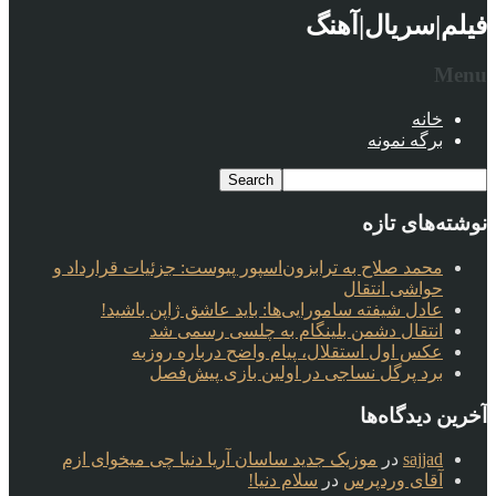
فیلم|سریال|آهنگ
Menu
خانه
برگه نمونه
نوشته‌های تازه
محمد صلاح به ترابزون‌اسپور پیوست: جزئیات قرارداد و
حواشی انتقال
عادل شیفته سامورایی‌ها: باید عاشق ژاپن باشید!
انتقال دشمن بلینگام به چلسی رسمی شد
عکس اول استقلال، پیام واضح درباره روزبه
برد پرگل نساجی در اولین بازی پیش‌فصل
آخرین دیدگاه‌ها
sajjad
در
موزیک جدید ساسان آریا دنیا چی میخوای ازم
آقای وردپرس
در
سلام دنیا!