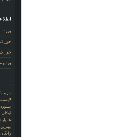
اطلاع
ورود
خوراک 
خوراک د
وردپر
.
خرید بک لینک com
لایسنس 
پسورد نو
اوکلی ل
همیار نو
بهترین
رایگان