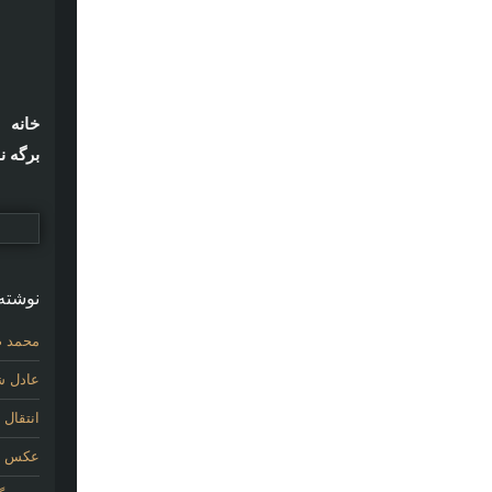
خانه
برگه ن
نوشته‌
محمد ص
عادل شی
انتقال
عکس اول