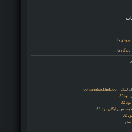
ات
ورودی‌ها
یدگاه‌ها
س
behtarinbacklink.
نود32
د 32
ایسنس رایگان نود 32
د 32
 سئو