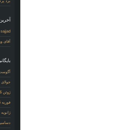
برد پر
آخرین 
sajjad
د
آقای و
بایگانی
آگوست 26
جولای 2026
ژوئن 2026
فوریه 2026
ژانویه 2026
دسامبر 025