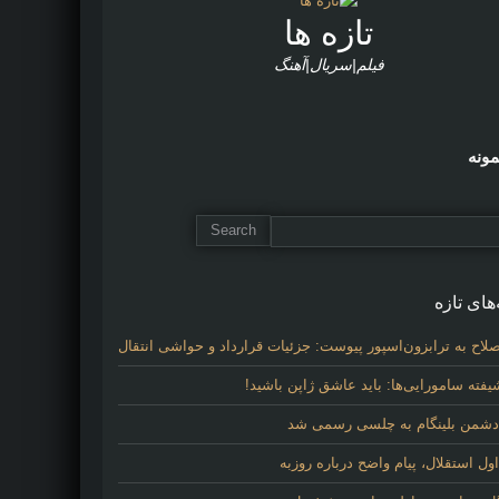
تازه ها
فیلم|سریال|آهنگ
مونه
های تازه
لاح به ترابزون‌اسپور پیوست: جزئیات قرارداد و حواشی انتقال
فته سامورایی‌ها: باید عاشق ژاپن باشید!
 دشمن بلینگام به چلسی رسمی شد
 استقلال، پیام واضح درباره روزبه