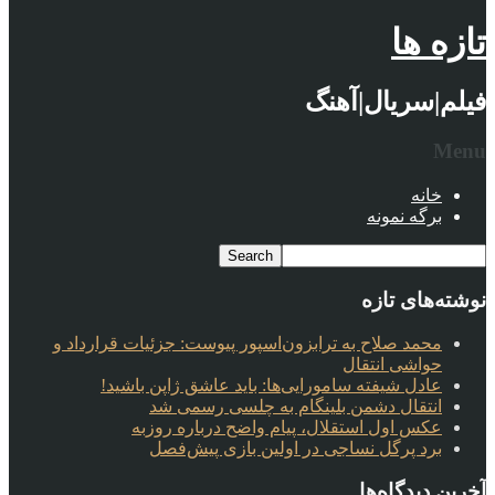
تازه ها
فیلم|سریال|آهنگ
Menu
خانه
برگه نمونه
نوشته‌های تازه
محمد صلاح به ترابزون‌اسپور پیوست: جزئیات قرارداد و
حواشی انتقال
عادل شیفته سامورایی‌ها: باید عاشق ژاپن باشید!
انتقال دشمن بلینگام به چلسی رسمی شد
عکس اول استقلال، پیام واضح درباره روزبه
برد پرگل نساجی در اولین بازی پیش‌فصل
آخرین دیدگاه‌ها