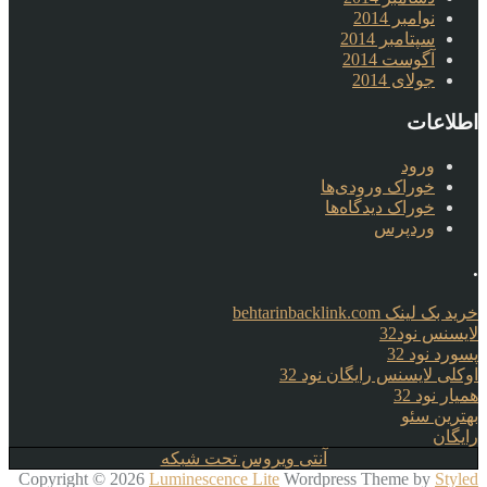
نوامبر 2014
سپتامبر 2014
آگوست 2014
جولای 2014
اطلاعات
ورود
خوراک ورودی‌ها
خوراک دیدگاه‌ها
وردپرس
.
خرید بک لینک behtarinbacklink.com
لایسنس نود32
پسورد نود 32
اوکلی لایسنس رایگان نود 32
همیار نود 32
بهترین سئو
رایگان
آنتی ویروس تحت شبکه
Copyright © 2026
Luminescence Lite
Wordpress Theme by
Styled