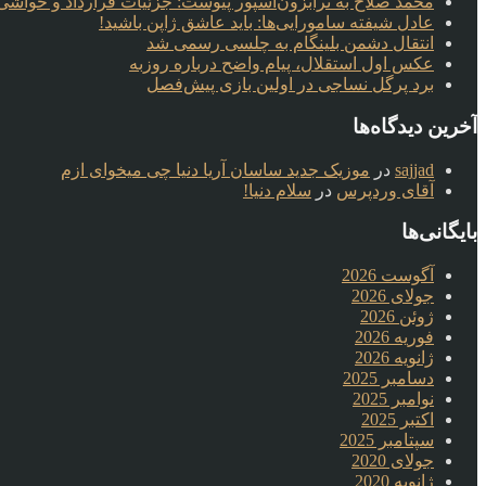
محمد صلاح به ترابزون‌اسپور پیوست: جزئیات قرارداد و حواشی 
عادل شیفته سامورایی‌ها: باید عاشق ژاپن باشید!
انتقال دشمن بلینگام به چلسی رسمی شد
عکس اول استقلال، پیام واضح درباره روزبه
برد پرگل نساجی در اولین بازی پیش‌فصل
آخرین دیدگاه‌ها
sajjad
در
موزیک جدید ساسان آریا دنیا چی میخوای ازم
آقای وردپرس
در
سلام دنیا!
بایگانی‌ها
آگوست 2026
جولای 2026
ژوئن 2026
فوریه 2026
ژانویه 2026
دسامبر 2025
نوامبر 2025
اکتبر 2025
سپتامبر 2025
جولای 2020
ژانویه 2020