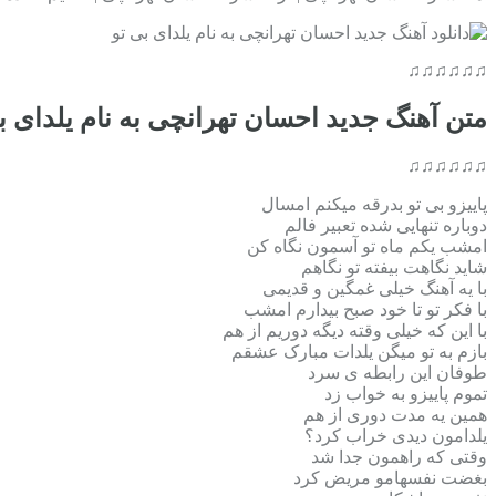
♫♫♫♫♫♫
متن آهنگ جدید احسان تهرانچی به نام یلدای ب
♫♫♫♫♫♫
پاییزو بی تو بدرقه میکنم امسال
دوباره تنهایی شده تعبیر فالم
امشب یکم ماه تو آسمون نگاه کن
شاید نگاهت بیفته تو نگاهم
با یه آهنگ خیلی غمگین و قدیمی
با فکر تو تا خود صبح بیدارم امشب
با این که خیلی وقته دیگه دوریم از هم
بازم به تو میگن یلدات مبارک عشقم
طوفان این رابطه ی سرد
تموم پاییزو به خواب زد
همین یه مدت دوری از هم
یلدامون دیدی خراب کرد؟
وقتی که راهمون جدا شد
بغضت نفسهامو مریض کرد