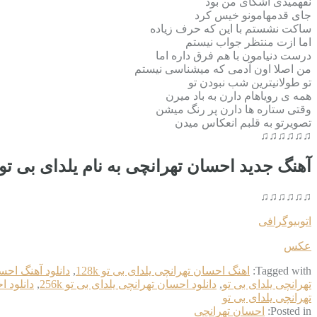
نفهمیدی اشکای من بود
جای قدمهامونو خیس کرد
ساکت نشستم با این که حرف زیاده
اما ازت منتظر جواب نیستم
درست دنیامون با هم فرق داره اما
من اصلا اون آدمی که میشناسی نیستم
تو طولانیترین شب نبودن تو
همه ی رویاهام دارن به باد میرن
وقتی ستاره ها دارن پر رنگ میشن
تصویرتو به قلبم انعکاس میدن
♫♫♫♫♫♫
آهنگ جدید احسان تهرانچی به نام یلدای بی تو
♫♫♫♫♫♫
اتوبیوگرافی
عکس
Tagged with:
اهنگ احسان تهرانچی یلدای بی تو 128k
,
دانلود آهنگ احس
تهرانچی یلدای بی تو
,
دانلود احسان تهرانچی یلدای بی تو 256k
,
دانلود ا
تهرانچی یلدای بی تو
Posted in:
احسان تهرانچی