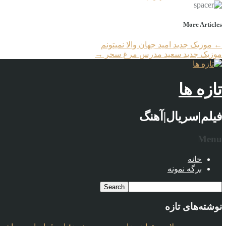
More Articles
←
موزیک جدید امید جهان والا نمیتونم
موزیک جدید سعید مدرس مرغ سحر
→
تازه ها
فیلم|سریال|آهنگ
Menu
خانه
برگه نمونه
نوشته‌های تازه