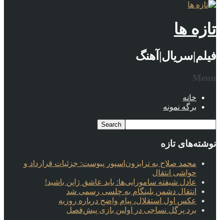
تازه ها
فیلم|سریال|آهنگ
Menu
خانه
برگه نمونه
نوشته‌های تازه
محمد صلاح به ترابزون‌اسپور پیوست: جزئیات قرارداد و
حواشی انتقال
عادل شیفته سامورایی‌ها: باید عاشق ژاپن باشید!
انتقال دشمن بلینگام به چلسی رسمی شد
عکس اول استقلال، پیام واضح درباره روزبه
برد پرگل نساجی در اولین بازی پیش‌فصل