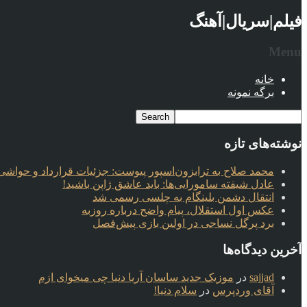
فیلم|سریال|آهنگ
Menu
خانه
برگه نمونه
نوشته‌های تازه
محمد صلاح به ترابزون‌اسپور پیوست: جزئیات قرارداد و حواشی 
عادل شیفته سامورایی‌ها: باید عاشق ژاپن باشید!
انتقال دشمن بلینگام به چلسی رسمی شد
عکس اول استقلال، پیام واضح درباره روزبه
برد پرگل نساجی در اولین بازی پیش‌فصل
آخرین دیدگاه‌ها
sajjad
در
موزیک جدید ساسان آریا دنیا چی میخوای ازم
آقای وردپرس
در
سلام دنیا!