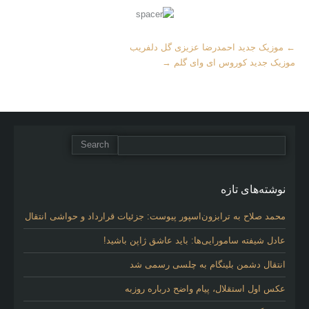
More
←
موزیک جدید احمدرضا عزیزی گل دلفریب
Articles
موزیک جدید کوروس ای وای گلم
→
نوشته‌های تازه
محمد صلاح به ترابزون‌اسپور پیوست: جزئیات قرارداد و حواشی انتقال
عادل شیفته سامورایی‌ها: باید عاشق ژاپن باشید!
انتقال دشمن بلینگام به چلسی رسمی شد
عکس اول استقلال، پیام واضح درباره روزبه