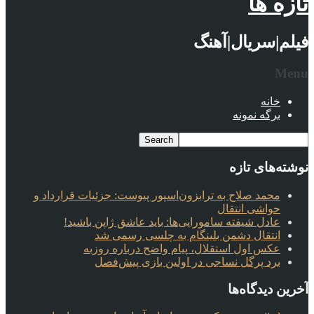
تازه ها
فیلم|سریال|آهنگ
Menu
خانه
برگه نمونه
نوشته‌های تازه
محمد صلاح به ترابزون‌اسپور پیوست: جزئیات قرارداد و
حواشی انتقال
عادل شیفته سامورایی‌ها: باید عاشق ژاپن باشید!
انتقال دشمن بلینگام به چلسی رسمی شد
عکس اول استقلال، پیام واضح درباره روزبه
برد پرگل نساجی در اولین بازی پیش‌فصل
آخرین دیدگاه‌ها