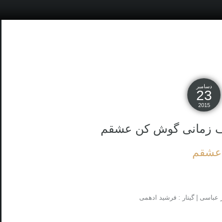
دسامبر
23
2015
ف زمانی گوش کن عشقم
 عشقم
ر عباسی | گیتار : فرشید ادهمی