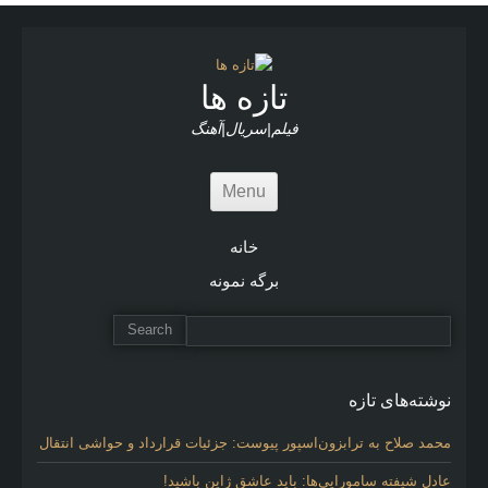
t
i
c
l
تازه ها
e
s
فیلم|سریال|آهنگ
Menu
خانه
برگه نمونه
نوشته‌های تازه
محمد صلاح به ترابزون‌اسپور پیوست: جزئیات قرارداد و حواشی انتقال
عادل شیفته سامورایی‌ها: باید عاشق ژاپن باشید!