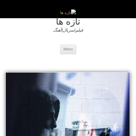
تازه ها
فیلم|سریال|آهنگ
Menu