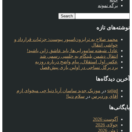
برگه نمونه
نوشته‌های تازه
محمد صلاح به ترابزون‌اسپور پیوست: جزئیات قرارداد و
حواشی انتقال
عادل شیفته سامورایی‌ها: باید عاشق ژاپن باشید!
انتقال دشمن بلینگام به چلسی رسمی شد
عکس اول استقلال، پیام واضح درباره روزبه
برد پرگل نساجی در اولین بازی پیش‌فصل
آخرین دیدگاه‌ها
sajjad
در
موزیک جدید ساسان آریا دنیا چی میخوای ازم
آقای وردپرس
در
سلام دنیا!
بایگانی‌ها
آگوست 2026
جولای 2026
ژوئن 2026