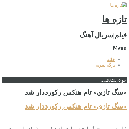
تازه ها
فیلم|سریال|آهنگ
Menu
خانه
برگه نمونه
جولای
2020
21
«سگ تازی» تام هنکس رکورددار شد
«سگ تازی» تام هنکس رکورددار شد
فیلم سینمایی «سگ تازی» با بازی تام هنکس در شبکه اپل تی وی