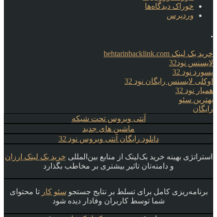
خوراک دیدگاه‌ها
وردپرس
.
خرید بک لینک behtarinbacklink.com
لایسنس نود32
پسورد نود 32
اوکلی لایسنس رایگان نود 32
همیار نود 32
بهترین سئو
رایگان
آنتی ویروس تحت شبکه
ماشین های جدید
دانلود رایگان آنتی ویروس نود 32
استراتژی بهینه خرید بک‌لینک از منابع بین‌المللی
خرید بک لینک ارزان
و دامنه‌تان تاثیر بیشتری بر مخاطب بگذارد
برنامه‌ریزی کامل برای تسلط بر نتایج جستجو
سئو کار
تا محتوای
شما توسط کاربران وفادار دیده شود