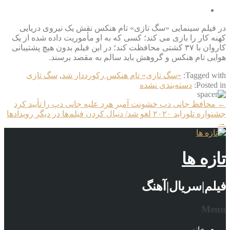
در فیلم سینمایی «سگ تازی» تام هنکس نقش یک نیروی دریایی
کهنه کار را بازی می کند؛ کسی که به او مأموریت داده شده از یک
کاروان با ۳۷ کشتی محافظت کند؛ در این فیلم بدون هیچ پشتیبانی
هوایی تام هنکس و گروهش باید سالم به مقصد برسند.
Tagged with:
«سگ تازی» تام هنکس رکورددار شد
,
سگ تازی
Posted in:
دسته‌بندی نشده
More
←
محافظ جانی دپ خشونت آمبر هرد علیه جانی دپ را تأیید کرد
Articles
جشنواره تلوراید ۲۰۲۰ لغو شد/ دنبال کردن فیلم‌ها در دیگر رویدادها
→
تازه ها
فیلم|سریال|آهنگ
Menu
خانه