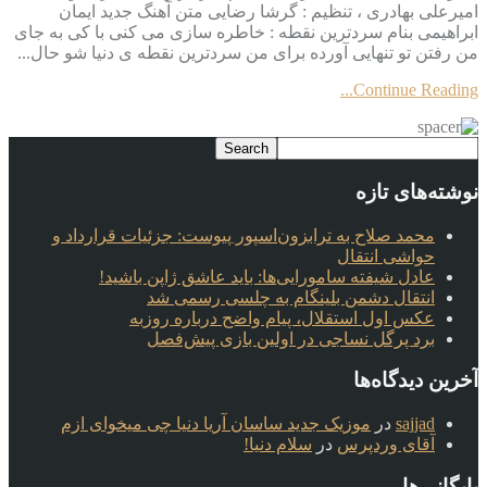
امیرعلی بهادری ، تنظیم : گرشا رضایی متن آهنگ جدید ایمان
ابراهیمی بنام سردترین نقطه : خاطره سازی می کنی با کی به جای
من رفتن تو تنهایی آورده برای من سردترین نقطه ی دنیا شو حال...
Continue Reading...
نوشته‌های تازه
محمد صلاح به ترابزون‌اسپور پیوست: جزئیات قرارداد و
حواشی انتقال
عادل شیفته سامورایی‌ها: باید عاشق ژاپن باشید!
انتقال دشمن بلینگام به چلسی رسمی شد
عکس اول استقلال، پیام واضح درباره روزبه
برد پرگل نساجی در اولین بازی پیش‌فصل
آخرین دیدگاه‌ها
sajjad
در
موزیک جدید ساسان آریا دنیا چی میخوای ازم
آقای وردپرس
در
سلام دنیا!
بایگانی‌ها